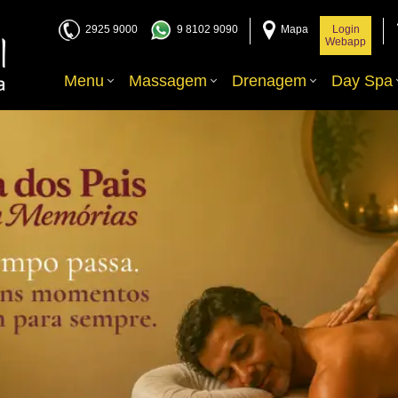
2925 9000
9 8102 9090
Mapa
Login
Webapp
Menu
Massagem
Drenagem
Day Spa