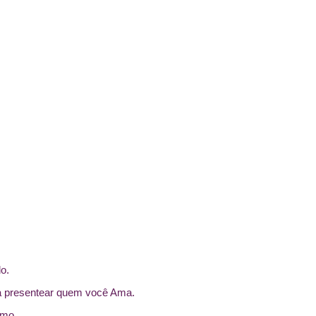
o.
ra presentear quem você Ama.
imo.