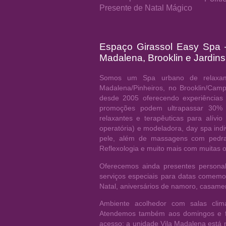
Presente de Natal Mágico
Espaço Girassol Easy Spa
Madalena, Brooklin e Jardins
Somos um Spa urbano de relaxam
Madalena/Pinheiros, no Brooklin/Cam
desde 2005 oferecendo experiências
promoções podem ultrapassar 30% 
relaxantes e terapêuticas para alívio
operatória) e modeladora, day spa indi
pele, além de massagens com pedras
Reflexologia e muito mais com muitas 
Oferecemos ainda presentes personali
serviços especiais para datas comem
Natal, aniversários de namoro, casamen
Ambiente acolhedor com salas clim
Atendemos também aos domingos e fer
acesso: a unidade Vila Madalena está