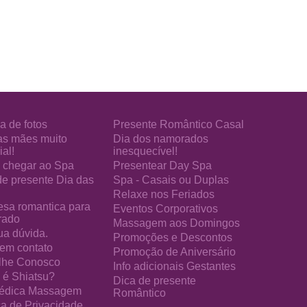
a de fotos
Presente Romântico Casal
as mães muito
Dia dos namorados
al!
inesquecível!
chegar ao Spa
Presentear Day Spa
de presente Dia das
Spa - Casais ou Duplas
Relaxe nos Feriados
esa romantica para
Eventos Corporativos
rado
Massagem aos Domingos
ua dúvida.
Promoções e Descontos
 em contato
Promoção de Aniversário
lhe Conosco
Info adicionais Gestantes
 é Shiatsu?
Dica de presente
édica Massagem
Romântico
ica de Privacidade