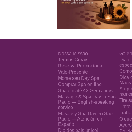
Nossa Missão
Galeri
Termos Gerais
Dia d
especi
Reserva Promocional
Como 
Vale-Presente
Dica 
Monte seu Day Spa!
Mães
Comprar Spa on-line
Surpr
Spa em até 4X Sem Juros
namo
Massage & Spa Day in São
Tire s
Paulo — English-speaking
Entre
service
Traba
Masaje y Spa Day en São
Paulo — Atención en
O que
Español
Ayurv
Dia dos pais único!
Polit