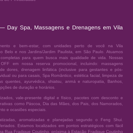
 — Day Spa, Massagens e Drenagens em Vila
ento e bem-estar, com unidades perto de você na Vila
po Belo e nos Jardins/Jardim Paulista, em São Paulo. Atuamos
 completas para quem busca mais qualidade de vida. Nossas
OFF em nossa reserva promocional, incluindo: massagens
 de dores, drenagem linfática (inclusive para gestantes e pós-
vidual ou para casais, Spa Romântico, estética facial, limpeza de
 quentes, ayurvédica, shiatsu, anmá e naturopatia, Banhos,
opções de duração e horários.
zados, vale-presente digital e físico, pacotes com desconto e
orativas como Páscoa, Dia das Mães, dos Pais, dos Namorados,
to e ocasiões especiais.
atizadas, aromatizadas e planejadas segundo o Feng Shui.
iados. Estamos localizados em pontos estratégicos com fácil
 na Rua Fradique Coutinho, próxima à Estação Fradique Coutinho