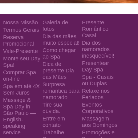
Nossa Missão
Galeria de
Presente
fotos
Romântico
Termos Gerais
Casal
Dia das mães
Reserva
muito especial!
Dia dos
Promocional
namorados
Como chegar
Vale-Presente
inesquecível!
ao Spa
Monte seu Day
Presentear
Dica de
Spa!
Day Spa
presente Dia
Comprar Spa
das Mães
Spa - Casais
on-line
ou Duplas
Surpresa
Spa em até 4X
romantica para
Relaxe nos
Sem Juros
namorado
Feriados
Massage &
Tire sua
Eventos
Spa Day in
dúvida.
Corporativos
São Paulo —
Entre em
Massagem
English-
contato
aos Domingos
speaking
service
Trabalhe
Promoções e