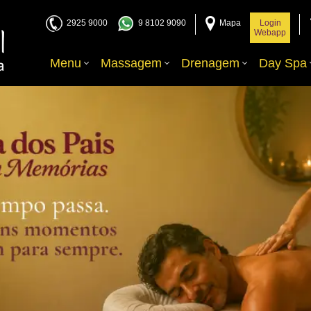
2925 9000
9 8102 9090
Mapa
Login
Webapp
Menu
Massagem
Drenagem
Day Spa