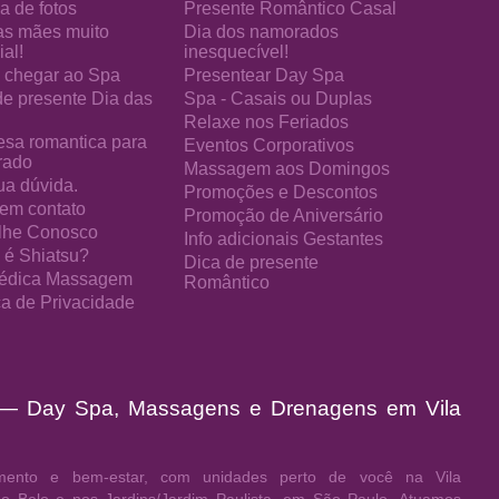
a de fotos
Presente Romântico Casal
as mães muito
Dia dos namorados
al!
inesquecível!
chegar ao Spa
Presentear Day Spa
de presente Dia das
Spa - Casais ou Duplas
Relaxe nos Feriados
esa romantica para
Eventos Corporativos
rado
Massagem aos Domingos
ua dúvida.
Promoções e Descontos
 em contato
Promoção de Aniversário
lhe Conosco
Info adicionais Gestantes
 é Shiatsu?
Dica de presente
édica Massagem
Romântico
ica de Privacidade
 — Day Spa, Massagens e Drenagens em Vila
ento e bem-estar, com unidades perto de você na Vila