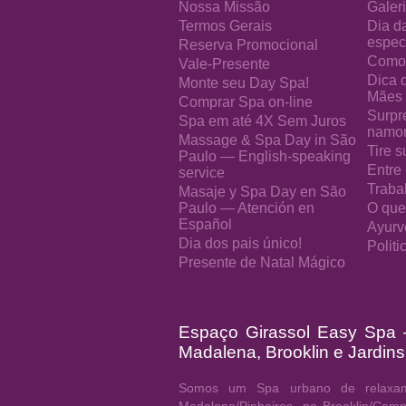
Nossa Missão
Galeri
Termos Gerais
Dia d
especi
Reserva Promocional
Como 
Vale-Presente
Dica 
Monte seu Day Spa!
Mães
Comprar Spa on-line
Surpr
Spa em até 4X Sem Juros
namo
Massage & Spa Day in São
Tire s
Paulo — English-speaking
Entre
service
Traba
Masaje y Spa Day en São
Paulo — Atención en
O que
Español
Ayurv
Dia dos pais único!
Polit
Presente de Natal Mágico
Espaço Girassol Easy Spa
Madalena, Brooklin e Jardins
Somos um Spa urbano de relaxam