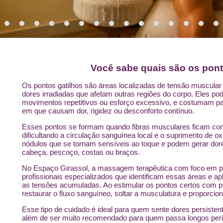
Você sabe quais são os pont
Os pontos gatilhos são áreas localizadas de tensão muscular
dores irradiadas que afetam outras regiões do corpo. Eles po
movimentos repetitivos ou esforço excessivo, e costumam p
em que causam dor, rigidez ou desconforto contínuo.
Esses pontos se formam quando fibras musculares ficam cont
dificultando a circulação sanguínea local e o suprimento de o
nódulos que se tornam sensíveis ao toque e podem gerar dor
cabeça, pescoço, costas ou braços.
No Espaço Girassol, a massagem terapêutica com foco em pon
profissionais especializados que identificam essas áreas e ap
as tensões acumuladas. Ao estimular os pontos certos com pr
restaurar o fluxo sanguíneo, soltar a musculatura e proporcion
Esse tipo de cuidado é ideal para quem sente dores persiste
além de ser muito recomendado para quem passa longos perío