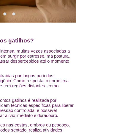
os gatilhos?
 intensa, muitas vezes associadas a
dem surgir por estresse, má postura,
assar despercebidos até o momento
raídas por longos períodos,
xigênio. Como resposta, o corpo cria
es em regiões distantes, como
tos gatilhos é realizada por
licam técnicas específicas para liberar
essão controlada, é possível
ar alívio imediato e duradouro.
ntes nas costas, ombros ou pescoço,
dos sentado, realiza atividades