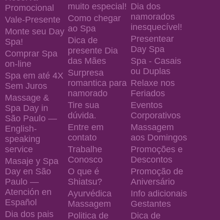
muito especial!
Dia dos
Promocional
namorados
Como chegar
Vale-Presente
inesquecível!
ao Spa
Monte seu Day
Presentear
Dica de
Spa!
Day Spa
presente Dia
Comprar Spa
das Mães
Spa - Casais
on-line
ou Duplas
Surpresa
Spa em até 4X
romantica para
Relaxe nos
Sem Juros
namorado
Feriados
Massage &
Tire sua
Eventos
Spa Day in
dúvida.
Corporativos
São Paulo —
Entre em
Massagem
English-
contato
aos Domingos
speaking
service
Trabalhe
Promoções e
Conosco
Descontos
Masaje y Spa
Day en São
O que é
Promoção de
Paulo —
Shiatsu?
Aniversário
Atención en
Ayurvédica
Info adicionais
Español
Massagem
Gestantes
Dia dos pais
Politica de
Dica de