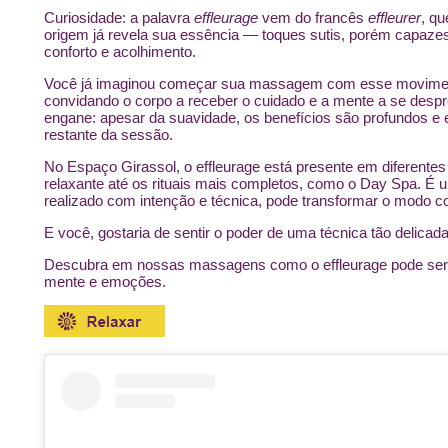
Curiosidade: a palavra
effleurage
vem do francês
effleurer
, qu
origem já revela sua essência — toques sutis, porém capaze
conforto e acolhimento.
Você já imaginou começar sua massagem com esse movimento?
convidando o corpo a receber o cuidado e a mente a se despr
engane: apesar da suavidade, os benefícios são profundos e e
restante da sessão.
No Espaço Girassol, o effleurage está presente em diferent
relaxante até os rituais mais completos, como o Day Spa. É
realizado com intenção e técnica, pode transformar o modo c
E você, gostaria de sentir o poder de uma técnica tão delica
Descubra em nossas massagens como o effleurage pode ser o
mente e emoções.