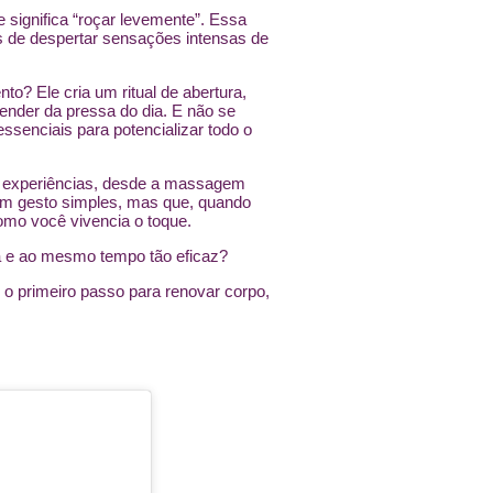
e significa “roçar levemente”. Essa
s de despertar sensações intensas de
 Ele cria um ritual de abertura,
ender da pressa do dia. E não se
ssenciais para potencializar todo o
es experiências, desde a massagem
 um gesto simples, mas que, quando
omo você vivencia o toque.
da e ao mesmo tempo tão eficaz?
 primeiro passo para renovar corpo,