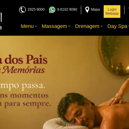
2925 9000
9 8102 9090
Mapa
Login
Webapp
Menu
Massagem
Drenagem
Day Spa