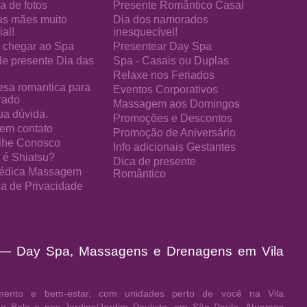
a de fotos
Presente Romântico Casal
as mães muito
Dia dos namorados
al!
inesquecível!
chegar ao Spa
Presentear Day Spa
de presente Dia das
Spa - Casais ou Duplas
Relaxe nos Feriados
esa romantica para
Eventos Corporativos
rado
Massagem aos Domingos
ua dúvida.
Promoções e Descontos
 em contato
Promoção de Aniversário
lhe Conosco
Info adicionais Gestantes
 é Shiatsu?
Dica de presente
édica Massagem
Romântico
ica de Privacidade
 — Day Spa, Massagens e Drenagens em Vila
ento e bem-estar, com unidades perto de você na Vila