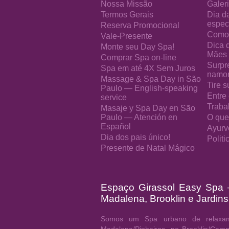
Nossa Missão
Galeri
Termos Gerais
Dia d
especi
Reserva Promocional
Como 
Vale-Presente
Dica 
Monte seu Day Spa!
Mães
Comprar Spa on-line
Surpr
Spa em até 4X Sem Juros
namo
Massage & Spa Day in São
Tire s
Paulo — English-speaking
Entre
service
Traba
Masaje y Spa Day en São
Paulo — Atención en
O que
Español
Ayurv
Dia dos pais único!
Polit
Presente de Natal Mágico
Espaço Girassol Easy Spa
Madalena, Brooklin e Jardins
Somos um Spa urbano de relaxam