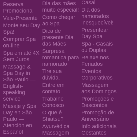
Casal
Dia das mães
Reserva
muito especial!
Dia dos
Promocional
namorados
Como chegar
Vale-Presente
inesquecível!
ao Spa
Monte seu Day
Presentear
Dica de
Spa!
Day Spa
presente Dia
Comprar Spa
das Mães
Spa - Casais
on-line
ou Duplas
Surpresa
Spa em até 4X
romantica para
Relaxe nos
Sem Juros
namorado
Feriados
Massage &
Tire sua
Eventos
Spa Day in
dúvida.
Corporativos
São Paulo —
Entre em
Massagem
English-
contato
aos Domingos
speaking
service
Trabalhe
Promoções e
Conosco
Descontos
Masaje y Spa
Day en São
O que é
Promoção de
Paulo —
Shiatsu?
Aniversário
Atención en
Ayurvédica
Info adicionais
Español
Massagem
Gestantes