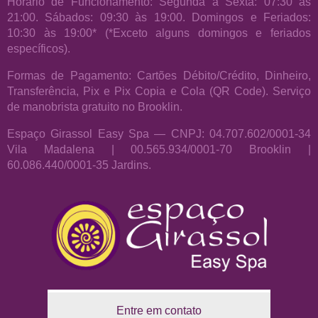
Horário de Funcionamento: Segunda a Sexta: 07:30 às
21:00. Sábados: 09:30 às 19:00. Domingos e Feriados:
10:30 às 19:00* (*Exceto alguns domingos e feriados
específicos).
Formas de Pagamento: Cartões Débito/Crédito, Dinheiro,
Transferência, Pix e Pix Copia e Cola (QR Code). Serviço
de manobrista gratuito no Brooklin.
Espaço Girassol Easy Spa — CNPJ: 04.707.602/0001-34
Vila Madalena | 00.565.934/0001-70 Brooklin |
60.086.440/0001-35 Jardins.
Entre em contato