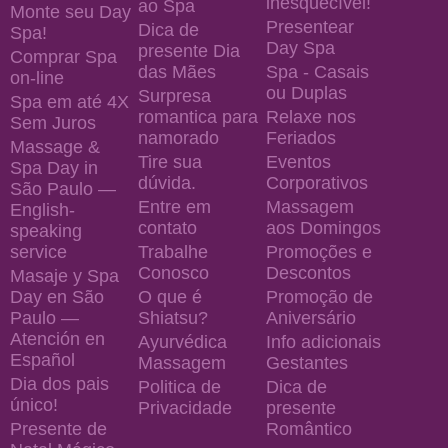
inesquecível!
ao Spa
Monte seu Day
Presentear
Dica de
Spa!
Day Spa
presente Dia
Comprar Spa
das Mães
Spa - Casais
on-line
ou Duplas
Surpresa
Spa em até 4X
romantica para
Relaxe nos
Sem Juros
namorado
Feriados
Massage &
Tire sua
Eventos
Spa Day in
dúvida.
Corporativos
São Paulo —
Entre em
Massagem
English-
contato
aos Domingos
speaking
service
Trabalhe
Promoções e
Conosco
Descontos
Masaje y Spa
Day en São
O que é
Promoção de
Paulo —
Shiatsu?
Aniversário
Atención en
Ayurvédica
Info adicionais
Español
Massagem
Gestantes
Dia dos pais
Politica de
Dica de
único!
Privacidade
presente
Presente de
Romântico