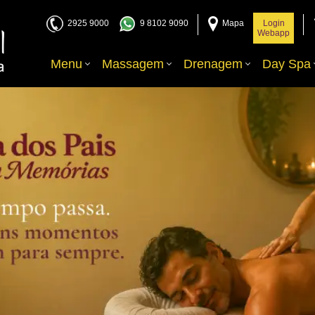
2925 9000
9 8102 9090
Mapa
Login
Webapp
Menu
Massagem
Drenagem
Day Spa