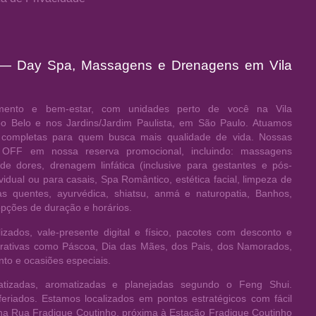
 — Day Spa, Massagens e Drenagens em Vila
ento e bem-estar, com unidades perto de você na Vila
po Belo e nos Jardins/Jardim Paulista, em São Paulo. Atuamos
 completas para quem busca mais qualidade de vida. Nossas
OFF em nossa reserva promocional, incluindo: massagens
 de dores, drenagem linfática (inclusive para gestantes e pós-
vidual ou para casais, Spa Romântico, estética facial, limpeza de
 quentes, ayurvédica, shiatsu, anmá e naturopatia, Banhos,
opções de duração e horários.
zados, vale-presente digital e físico, pacotes com desconto e
orativas como Páscoa, Dia das Mães, dos Pais, dos Namorados,
to e ocasiões especiais.
atizadas, aromatizadas e planejadas segundo o Feng Shui.
iados. Estamos localizados em pontos estratégicos com fácil
 na Rua Fradique Coutinho, próxima à Estação Fradique Coutinho