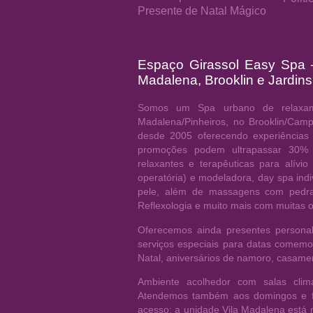
Presente de Natal Mágico
Espaço Girassol Easy Spa
Madalena, Brooklin e Jardins
Somos um Spa urbano de relaxam
Madalena/Pinheiros, no Brooklin/Cam
desde 2005 oferecendo experiências
promoções podem ultrapassar 30% 
relaxantes e terapêuticas para alívio
operatória) e modeladora, day spa indi
pele, além de massagens com pedras
Reflexologia e muito mais com muitas 
Oferecemos ainda presentes personali
serviços especiais para datas comem
Natal, aniversários de namoro, casamen
Ambiente acolhedor com salas clim
Atendemos também aos domingos e fer
acesso: a unidade Vila Madalena está