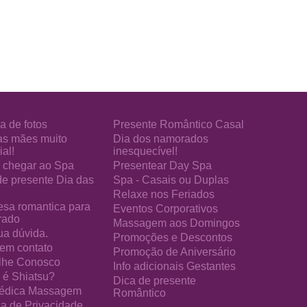
a de fotos
Presente Romântico Casal
as mães muito
Dia dos namorados
al!
inesquecível!
chegar ao Spa
Presentear Day Spa
de presente Dia das
Spa - Casais ou Duplas
Relaxe nos Feriados
esa romantica para
Eventos Corporativos
rado
Massagem aos Domingos
ua dúvida.
Promoções e Descontos
 em contato
Promoção de Aniversário
lhe Conosco
Info adicionais Gestantes
 é Shiatsu?
Dica de presente
édica Massagem
Romântico
ica de Privacidade