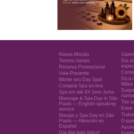
Nossa Missão
Galeri
Termos Gerais
Dia d
especi
Reserva Promocional
Como 
Vale-Presente
Dica 
Monte seu Day Spa!
Mães
Comprar Spa on-line
Surpr
Spa em até 4X Sem Juros
namo
Massage & Spa Day in São
Tire s
Paulo — English-speaking
Entre
service
Traba
Masaje y Spa Day en São
Paulo — Atención en
O que
Español
Ayurv
Dia dos pais único!
Polit