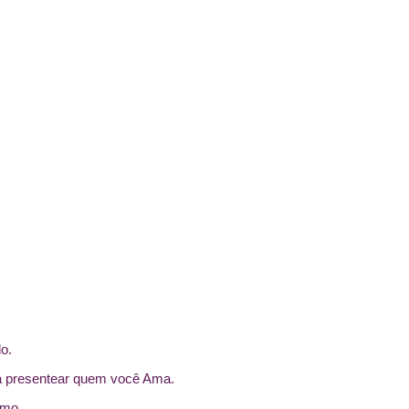
o.
ra presentear quem você Ama.
imo.