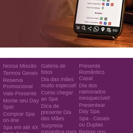
Nossa Missão
Galeria de
Presente
fotos
Romântico
Termos Gerais
Casal
Dia das mães
Reserva
muito especial!
Dia dos
Promocional
namorados
Como chegar
Vale-Presente
inesquecível!
ao Spa
Monte seu Day
Presentear
Dica de
Spa!
Day Spa
presente Dia
Comprar Spa
das Mães
Spa - Casais
on-line
ou Duplas
Surpresa
Spa em até 4X
romantica para
Relaxe nos