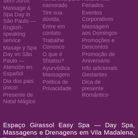
Sem Juros
namorado
Feriados
Massage &
Tire sua
Eventos
Spa Day in
dúvida.
Corporativos
São Paulo —
Entre em
Massagem
English-
contato
aos Domingos
speaking
service
Trabalhe
Promoções e
Conosco
Descontos
Masaje y Spa
Day en São
O que é
Promoção de
Paulo —
Shiatsu?
Aniversário
Atención en
Ayurvédica
Info adicionais
Español
Massagem
Gestantes
Dia dos pais
Politica de
Dica de
único!
Privacidade
presente
Presente de
Romântico
Natal Mágico
Espaço Girassol Easy Spa — Day Spa,
Massagens e Drenagens em Vila Madalena,