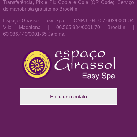
Transferência, Pix e Pix Copia e Cola (QR Code). Serviço
de manobrista gratuito no Brooklin.
Espaço Girassol Easy Spa — CNPJ: 04.707.602/0001-34
Vila Madalena | 00.565.934/0001-70 Brooklin |
60.086.440/0001-35 Jardins.
Entre em contato