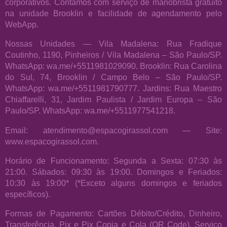
corporativos. Contamos com serviço de manobrista gratuito
na unidade Brooklin e facilidade de agendamento pelo
WebApp.
Nossas Unidades — Vila Madalena: Rua Fradique
Coutinho, 1190, Pinheiros / Vila Madalena – São Paulo/SP.
WhatsApp: wa.me/+5511981029090. Brooklin: Rua Carolina
do Sul, 74, Brooklin / Campo Belo – São Paulo/SP.
WhatsApp: wa.me/+5511981790777. Jardins: Rua Maestro
Chiaffarelli, 31, Jardim Paulista / Jardim Europa – São
Paulo/SP. WhatsApp: wa.me/+5511977541218.
Email: atendimento@espacogirassol.com — Site:
www.espacogirassol.com.
Horário de Funcionamento: Segunda a Sexta: 07:30 às
21:00. Sábados: 09:30 às 19:00. Domingos e Feriados:
10:30 às 19:00* (*Exceto alguns domingos e feriados
específicos).
Formas de Pagamento: Cartões Débito/Crédito, Dinheiro,
Transferência, Pix e Pix Copia e Cola (QR Code). Serviço