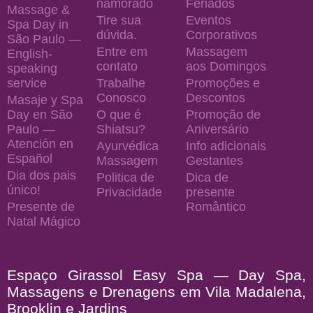
namorado
Feriados
Massage &
Tire sua
Eventos
Spa Day in
dúvida.
Corporativos
São Paulo —
Entre em
Massagem
English-
contato
aos Domingos
speaking
service
Trabalhe
Promoções e
Conosco
Descontos
Masaje y Spa
Day en São
O que é
Promoção de
Paulo —
Shiatsu?
Aniversário
Atención en
Ayurvédica
Info adicionais
Español
Massagem
Gestantes
Dia dos pais
Politica de
Dica de
único!
Privacidade
presente
Presente de
Romântico
Natal Mágico
Espaço Girassol Easy Spa — Day Spa,
Massagens e Drenagens em Vila Madalena,
Brooklin e Jardins