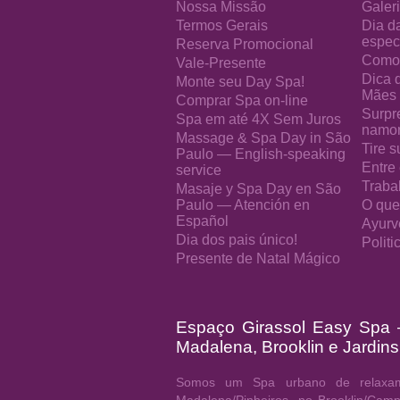
Nossa Missão
Galeri
Termos Gerais
Dia d
especi
Reserva Promocional
Como 
Vale-Presente
Dica 
Monte seu Day Spa!
Mães
Comprar Spa on-line
Surpr
Spa em até 4X Sem Juros
namo
Massage & Spa Day in São
Tire s
Paulo — English-speaking
Entre
service
Traba
Masaje y Spa Day en São
Paulo — Atención en
O que
Español
Ayurv
Dia dos pais único!
Polit
Presente de Natal Mágico
Espaço Girassol Easy Spa
Madalena, Brooklin e Jardins
Somos um Spa urbano de relaxam