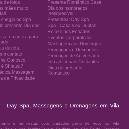
a de fotos
Presente Romântico Casal
as mães muito
Dia dos namorados
al!
inesquecível!
chegar ao Spa
Presentear Day Spa
de presente Dia das
Spa - Casais ou Duplas
Relaxe nos Feriados
esa romantica para
Eventos Corporativos
rado
Massagem aos Domingos
ua dúvida.
Promoções e Descontos
 em contato
Promoção de Aniversário
lhe Conosco
Info adicionais Gestantes
 é Shiatsu?
Dica de presente
édica Massagem
Romântico
ica de Privacidade
 — Day Spa, Massagens e Drenagens em Vila
ento e bem-estar, com unidades perto de você na Vila