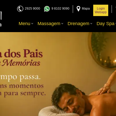
2925 9000
9 8102 9090
Mapa
Login
Webapp
Menu
Massagem
Drenagem
Day Spa