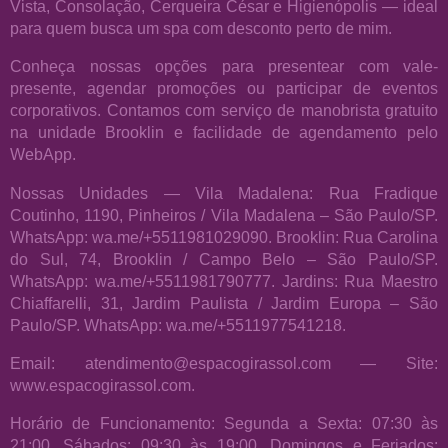
Vista, Consolação, Cerqueira César e Higienópolis — ideal
para quem busca um spa com desconto perto de mim.
Conheça nossas opções para presentear com vale-
presente, agendar promoções ou participar de eventos
corporativos. Contamos com serviço de manobrista gratuito
na unidade Brooklin e facilidade de agendamento pelo
WebApp.
Nossas Unidades — Vila Madalena: Rua Fradique
Coutinho, 1190, Pinheiros / Vila Madalena – São Paulo/SP.
WhatsApp: wa.me/+5511981029090. Brooklin: Rua Carolina
do Sul, 74, Brooklin / Campo Belo – São Paulo/SP.
WhatsApp: wa.me/+5511981790777. Jardins: Rua Maestro
Chiaffarelli, 31, Jardim Paulista / Jardim Europa – São
Paulo/SP. WhatsApp: wa.me/+5511977541218.
Email: atendimento@espacogirassol.com — Site:
www.espacogirassol.com.
Horário de Funcionamento: Segunda a Sexta: 07:30 às
21:00. Sábados: 09:30 às 19:00. Domingos e Feriados: