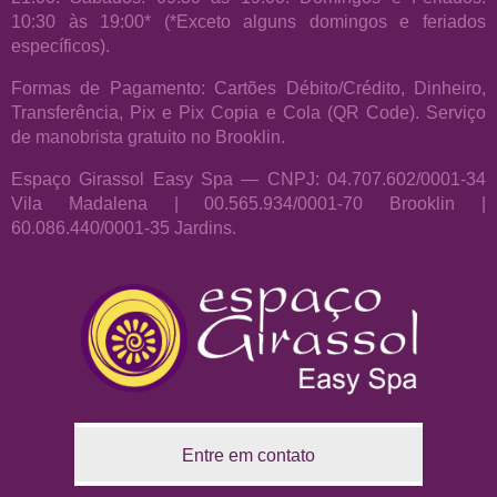
10:30 às 19:00* (*Exceto alguns domingos e feriados
específicos).
Formas de Pagamento: Cartões Débito/Crédito, Dinheiro,
Transferência, Pix e Pix Copia e Cola (QR Code). Serviço
de manobrista gratuito no Brooklin.
Espaço Girassol Easy Spa — CNPJ: 04.707.602/0001-34
Vila Madalena | 00.565.934/0001-70 Brooklin |
60.086.440/0001-35 Jardins.
Entre em contato