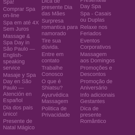
Dica de
Spa!
Day Spa
presente Dia
Comprar Spa
das Mães
Spa - Casais
on-line
ou Duplas
Surpresa
Spa em até 4X
romantica para
Relaxe nos
Sem Juros
namorado
Feriados
Massage &
Tire sua
Eventos
Spa Day in
dúvida.
Corporativos
São Paulo —
Entre em
Massagem
English-
contato
aos Domingos
speaking
service
Trabalhe
Promoções e
Conosco
Descontos
Masaje y Spa
Day en São
O que é
Promoção de
Paulo —
Shiatsu?
Aniversário
Atención en
Ayurvédica
Info adicionais
Español
Massagem
Gestantes
Dia dos pais
Politica de
Dica de
único!
Privacidade
presente
Presente de
Romântico
Natal Mágico