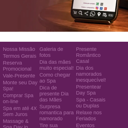
Nossa Missão
Galeria de
Presente
fotos
Romântico
Termos Gerais
Casal
Dia das mães
Reserva
muito especial!
Dia dos
Promocional
namorados
Como chegar
Vale-Presente
inesquecível!
ao Spa
Monte seu Day
Presentear
Dica de
Spa!
Day Spa
presente Dia
Comprar Spa
das Mães
Spa - Casais
on-line
ou Duplas
Surpresa
Spa em até 4X
romantica para
Relaxe nos
Sem Juros
namorado
Feriados
Massage &
Tire sua
Eventos
Spa Day in