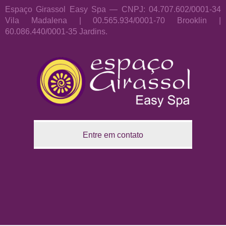
Espaço Girassol Easy Spa — CNPJ: 04.707.602/0001-34
Vila Madalena | 00.565.934/0001-70 Brooklin |
60.086.440/0001-35 Jardins.
Entre em contato