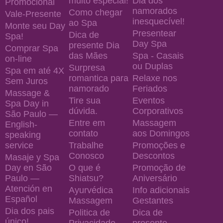
muito especial!
Dia dos
Promocional
namorados
Como chegar
Vale-Presente
inesquecível!
ao Spa
Monte seu Day
Presentear
Dica de
Spa!
Day Spa
presente Dia
Comprar Spa
das Mães
Spa - Casais
on-line
ou Duplas
Surpresa
Spa em até 4X
romantica para
Relaxe nos
Sem Juros
namorado
Feriados
Massage &
Tire sua
Eventos
Spa Day in
dúvida.
Corporativos
São Paulo —
Entre em
Massagem
English-
contato
aos Domingos
speaking
service
Trabalhe
Promoções e
Conosco
Descontos
Masaje y Spa
Day en São
O que é
Promoção de
Paulo —
Shiatsu?
Aniversário
Atención en
Ayurvédica
Info adicionais
Español
Massagem
Gestantes
Dia dos pais
Politica de
Dica de
único!
Privacidade
presente