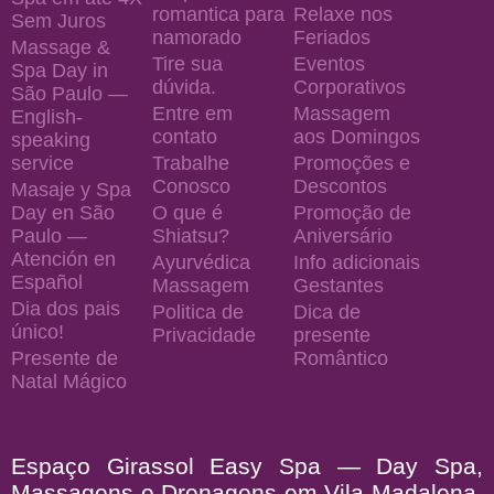
romantica para
Relaxe nos
Sem Juros
namorado
Feriados
Massage &
Tire sua
Eventos
Spa Day in
dúvida.
Corporativos
São Paulo —
Entre em
Massagem
English-
contato
aos Domingos
speaking
service
Trabalhe
Promoções e
Conosco
Descontos
Masaje y Spa
Day en São
O que é
Promoção de
Paulo —
Shiatsu?
Aniversário
Atención en
Ayurvédica
Info adicionais
Español
Massagem
Gestantes
Dia dos pais
Politica de
Dica de
único!
Privacidade
presente
Presente de
Romântico
Natal Mágico
Espaço Girassol Easy Spa — Day Spa,
Massagens e Drenagens em Vila Madalena,