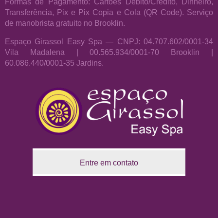
Formas de Pagamento: Cartões Débito/Crédito, Dinheiro,
Transferência, Pix e Pix Copia e Cola (QR Code). Serviço
de manobrista gratuito no Brooklin.
Espaço Girassol Easy Spa — CNPJ: 04.707.602/0001-34
Vila Madalena | 00.565.934/0001-70 Brooklin |
60.086.440/0001-35 Jardins.
Entre em contato