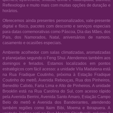
Reflexologia e muito mais com muitas opções de duração e
horários.
Oferecemos ainda presentes personalizados, vale-presente
digital e físico, pacotes com desconto e serviços especiais
para datas comemorativas como Páscoa, Dia das Mães, dos
Pais, dos Namorados, Natal, aniversários de namoro,
casamento e ocasiões especiais.
Ambiente acolhedor com salas climatizadas, aromatizadas
e planejadas segundo o Feng Shui. Atendemos também aos
domingos e feriados. Estamos localizados em pontos
estratégicos com fácil acesso: a unidade Vila Madalena está
na Rua Fradique Coutinho, próxima à Estação Fradique
Coutinho do metrô, Avenida Rebouças, Rua dos Pinheiros,
Benedito Calixto, Faria Lima e Alto de Pinheiros. A unidade
Brooklin está na Rua Carolina do Sul, com acesso rápido
pela Avenida Berrini, Avenida Santo Amaro, Estação Campo
Belo do metrô e Avenida dos Bandeirantes, atendendo
também regiões como Itaim Bibi, Moema e Ibirapuera. A