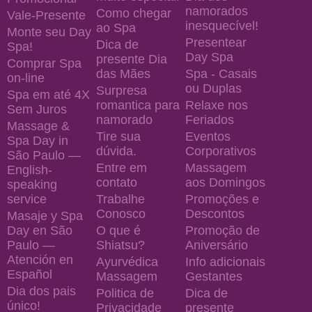
namorados
Como chegar
Vale-Presente
inesquecível!
ao Spa
Monte seu Day
Presentear
Dica de
Spa!
Day Spa
presente Dia
Comprar Spa
das Mães
Spa - Casais
on-line
ou Duplas
Surpresa
Spa em até 4X
romantica para
Relaxe nos
Sem Juros
namorado
Feriados
Massage &
Tire sua
Eventos
Spa Day in
dúvida.
Corporativos
São Paulo —
Entre em
Massagem
English-
contato
aos Domingos
speaking
service
Trabalhe
Promoções e
Conosco
Descontos
Masaje y Spa
Day en São
O que é
Promoção de
Paulo —
Shiatsu?
Aniversário
Atención en
Ayurvédica
Info adicionais
Español
Massagem
Gestantes
Dia dos pais
Politica de
Dica de
único!
Privacidade
presente