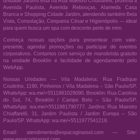
unidade Jardins está na Rua Maestro Chiaffarelli, próxima à
Avenida Paulista, Avenida Rebouças, Alameda Casa
Branca e Shopping Cidade Jardim, atendendo também Bela
Vista, Consolação, Cerqueira César e Higienópolis — ideal
para quem busca um spa com desconto perto de mim.
Conheça nossas opções para presentear com vale-
presente, agendar promoções ou participar de eventos
corporativos. Contamos com serviço de manobrista gratuito
na unidade Brooklin e facilidade de agendamento pelo
WebApp.
Nossas Unidades — Vila Madalena: Rua Fradique
Coutinho, 1190, Pinheiros / Vila Madalena – São Paulo/SP.
WhatsApp: wa.me/+5511981029090. Brooklin: Rua Carolina
do Sul, 74, Brooklin / Campo Belo – São Paulo/SP.
WhatsApp: wa.me/+5511981790777. Jardins: Rua Maestro
Chiaffarelli, 31, Jardim Paulista / Jardim Europa – São
Paulo/SP. WhatsApp: wa.me/+5511977541218.
Email: atendimento@espacogirassol.com — Site:
www.espacogirassol.com.